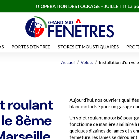
!! OPÉRATION DÉSTOCKAGE – JUILLET !! La pose à 1 € sur une 
AS
PORTES D'ENTRÉE
STORES ET MOUSTIQUAIRES
PROF
Accueil
Volets
Installation d'un vo
et roulant
Aujourd’hui, nos ouvriers qualif
blanc motorisé pour un garage da
 le 8ème
Un volet roulant motorisé pour g
fonctionne de manière similaire à
arseille
quelques dizaines de lames et s’enr
fermeture, les lames se déroulent 