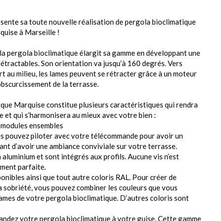
e sa toute nouvelle réalisation de pergola bioclimatique
uise à Marseille !
 la pergola bioclimatique élargit sa gamme en développant une
rétractables. Son orientation va jusqu’à 160 degrés. Vers
ert au milieu, les lames peuvent se rétracter grâce à un moteur
obscurcissement de la terrasse.
rque Marquise constitue plusieurs caractéristiques qui rendra
 et qui s’harmonisera au mieux avec votre bien :
rs modules ensembles
us pouvez piloter avec votre télécommande pour avoir un
t d’avoir une ambiance conviviale sur votre terrasse.
aluminium et sont intégrés aux profils. Aucune vis n’est
ement parfaite.
ponibles ainsi que tout autre coloris RAL. Pour créer de
 la sobriété, vous pouvez combiner les couleurs que vous
lames de votre pergola bioclimatique. D’autres coloris sont
andez votre pergola bioclimatique à votre guise. Cette gamme