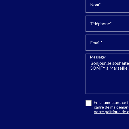
Nom*
Téléphone*
Email*
Message*
En soumettant ce fo
cadre de ma demande
notre politique de c